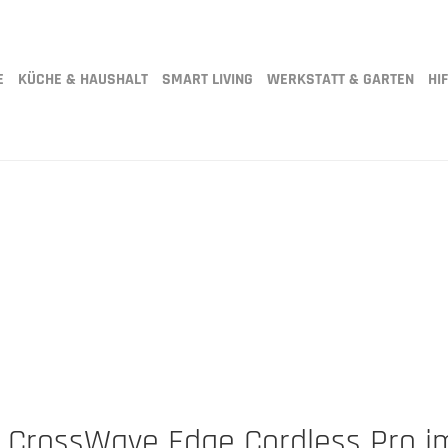
E
KÜCHE & HAUSHALT
SMART LIVING
WERKSTATT & GARTEN
HIF
l CrossWave Edge Cordless Pro i