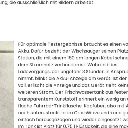
ng, die ausschließlich mit Bildern arbeitet.
Für optimale Testergebnisse braucht es einen vo
Akku. Dafür bezieht der Wischsauger seinen Platz
Station, die mit einem 160 cm langen Kabel schne
dem Stromnetz verbunden ist. Während des
Ladevorgangs, der ungefähr 3 Stunden in Anspru
nimmt, blinkt die Akku-Anzeige am Gerät. Ist der
voll, erlischt die Anzeige und das Gerät zieht kein
weiteren Strom. Der Frischwassertank aus feste
transparentem Kunststoff erinnert ein wenig an 
flache Fahrrad-Trinkflasche. Kopfüber, also mit 
nach unten, steckt er im CrossWave und kann g
einfach herausgezogen und wieder eingesetzt w
Im Tank ist Platz für 0,75 l Flüssigkeit, die eine m