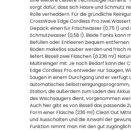
Eine weitere clevere Technologie namens "
sorgt dafür, dass sich Haare und Schmutz nic
Rolle verheddern. Für die gründliche Reinigu
CrossWave Edge Cordless Pro zwei Wassert
Gepäck: einen für Frischwasser (0,75 l) und 
Schmutzwasser (0,58 l). Beide Tanks kann
Befüllen oder Entleeren bequem entfernen.
Böden makellos sauber werden und frisch r
liefert Bissell zwei Flaschen (à 236 ml) Natur
Multireiniger mit. Je nach Bedarf kann der
Edge Cordless Pro, entweder nur Saugen, W
Saugen in einem Durchgang und er verfügt 
automatisches Selbstreinigungsprogramm, d
Station, die außerdem zum Laden des Akkus
des Wischsaugers dient, vorgenommen wer
Auch hier gibt es von Bissell das passende Z
Form einer Flasche (236 ml) Clean Out Mitte
und Ausschalten und die Anwahl der gewün
Funktion nimmt man mit den gut zugängliche