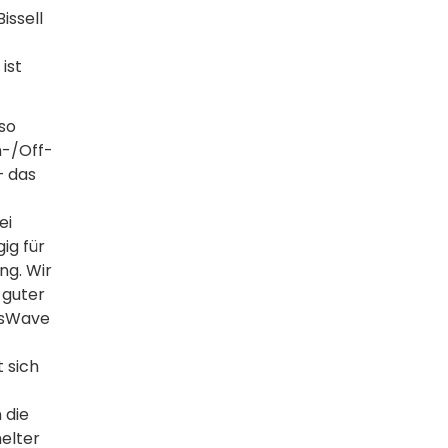
issell
ist
so
n-/Off-
– das
ei
ig für
ng. Wir
 guter
ssWave
 sich
 die
elter