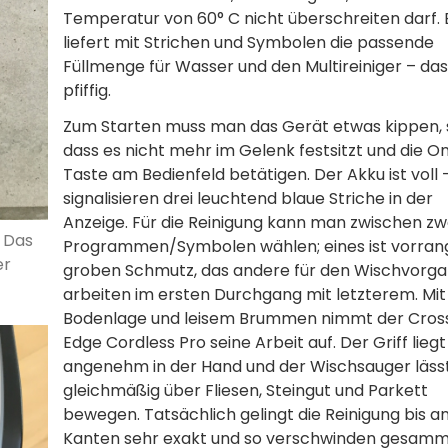
Temperatur von 60° C nicht überschreiten darf. B
liefert mit Strichen und Symbolen die passende
Füllmenge für Wasser und den Multireiniger – das 
pfiffig.
Zum Starten muss man das Gerät etwas kippen, 
dass es nicht mehr im Gelenk festsitzt und die O
Taste am Bedienfeld betätigen. Der Akku ist voll 
signalisieren drei leuchtend blaue Striche in der
Anzeige. Für die Reinigung kann man zwischen zw
. Das
Programmen/Symbolen wählen; eines ist vorrang
er
groben Schmutz, das andere für den Wischvorga
arbeiten im ersten Durchgang mit letzterem. Mit
Bodenlage und leisem Brummen nimmt der Cro
Edge Cordless Pro seine Arbeit auf. Der Griff liegt
angenehm in der Hand und der Wischsauger lässt
gleichmäßig über Fliesen, Steingut und Parkett
bewegen. Tatsächlich gelingt die Reinigung bis an
Kanten sehr exakt und so verschwinden gesamm