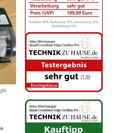
gie
le