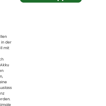
llen
 in der
ll mit
ch
 Akku
en
m,
eine
Auslass
anz
erden.
aximale