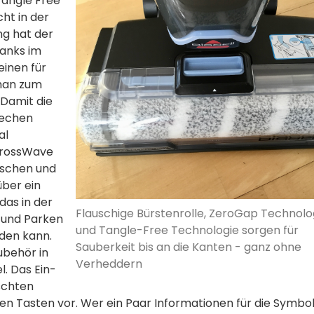
Tangle Free"
ht in der
ng hat der
anks im
einen für
 man zum
 Damit die
iechen
al
 CrossWave
ischen und
über ein
as in der
Flauschige Bürstenrolle, ZeroGap Technolo
 und Parken
und Tangle-Free Technologie sorgen für
den kann.
Sauberkeit bis an die Kanten - ganz ohne
ubehör in
Verheddern
l. Das Ein-
schten
n Tasten vor. Wer ein Paar Informationen für die Symbo