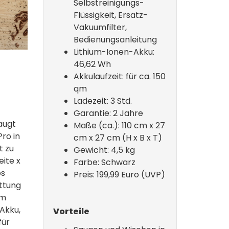
Selbstreinigungs-
Flüssigkeit, Ersatz-
Vakuumfilter,
Bedienungsanleitung
Lithium-Ionen-Akku:
46,62 Wh
Akkulaufzeit: für ca. 150
qm
Ladezeit: 3 Std.
Garantie: 2 Jahre
augt
Maße (ca.): 110 cm x 27
ro in
cm x 27 cm (H x B x T)
 zu
Gewicht: 4,5 kg
eite x
Farbe: Schwarz
os
Preis: 199,99 Euro (UVP)
attung
im
-Akku,
Vorteile
für