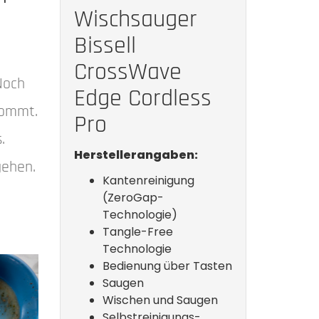
Wischsauger
Bissell
CrossWave
Noch
Edge Cordless
kommt.
Pro
.
Herstellerangaben:
gehen.
Kantenreinigung
(ZeroGap-
Technologie)
Tangle-Free
Technologie
Bedienung über Tasten
Saugen
Wischen und Saugen
Selbstreinigungs-