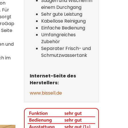
Saugen und Wischen in
ion
einem Durchgang
. Für
Sehr gute Leistung
sorgt
Kabellose Reinigung
ZeroGap
Einfache Bedienung
 Seite
Umfangreiches
Zubehör
en und
Separater Frisch- und
Schmutzwassertank
ch im
Internet-Seite des
Herstellers:
www.bissell.de