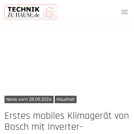
Tog
navi
Skip
to
main
content
News vom 28.06.2024
Haushalt
Erstes mobiles Klimagerät von
Bosch mit Inverter-