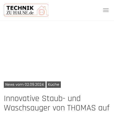
Tog
navi
Skip
to
main
content
News vom 02.09.2024
Küche
Innovative Staub- und
Waschsauger von THOMAS auf