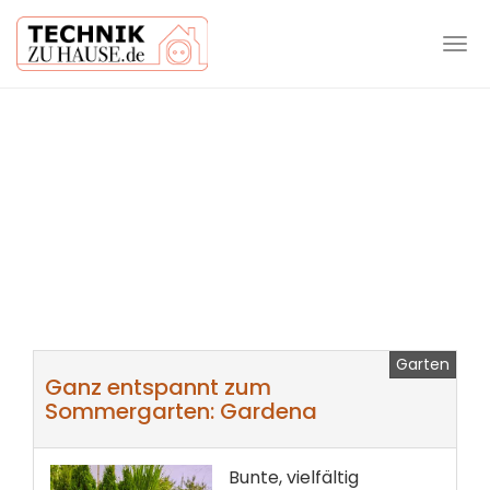
Tog
navi
Skip
to
main
content
Garten
Ganz entspannt zum
Sommergarten: Gardena
Bunte, vielfältig