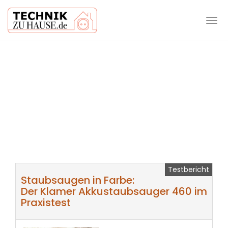
Tog
navi
Skip
to
main
content
Testbericht
Staubsaugen in Farbe:
Der Klamer Akkustaubsauger 460 im
Praxistest