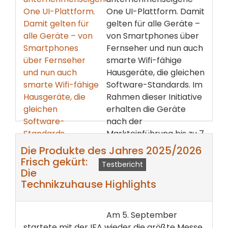
One UI-Plattform. Damit
gelten für alle Geräte –
von Smartphones über
Fernseher und nun auch
smarte Wifi-fähige
Hausgeräte, die gleichen
Software-Standards. Im
Rahmen dieser Initiative
erhalten die Geräte
nach der
Markteinführung bis zu 7
Jahre lang Soft...
Die Produkte des Jahres 2025/2026
Frisch gekürt:
Testbericht
weiterlesen ...
Die
Technikzuhause Highlights
Am 5. September
startete mit der IFA wieder die größte Messe