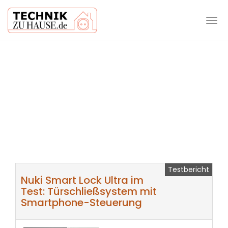
Tog
navi
Skip
to
main
content
Testbericht
Nuki Smart Lock Ultra im
Test: Türschließsystem mit
Smartphone-Steuerung