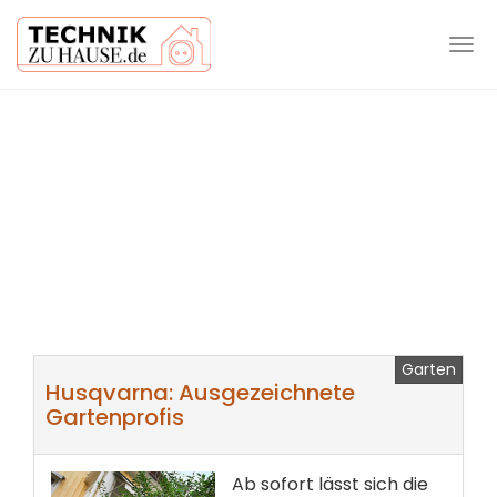
Tog
navi
Skip
to
main
content
Garten
Husqvarna: Ausgezeichnete
Gartenprofis
Ab sofort lässt sich die