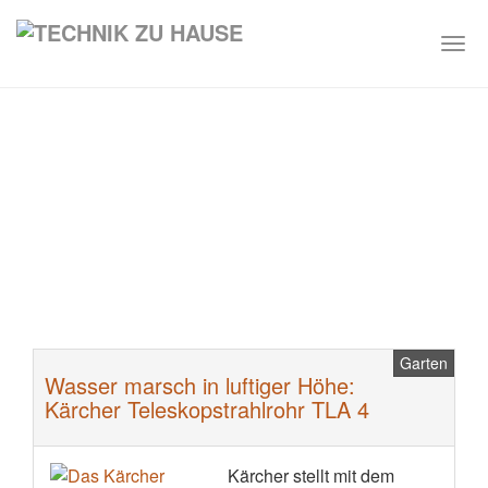
Togg
navi
Skip
to
main
content
Garten
Wasser marsch in luftiger Höhe:
Kärcher Teleskopstrahlrohr TLA 4
Kärcher stellt mit dem