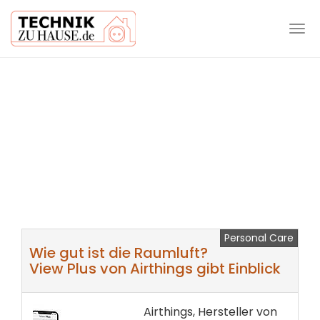
Tog
navi
Skip
to
main
content
Personal Care
Wie gut ist die Raumluft?
View Plus von Airthings gibt Einblick
Airthings, Hersteller von