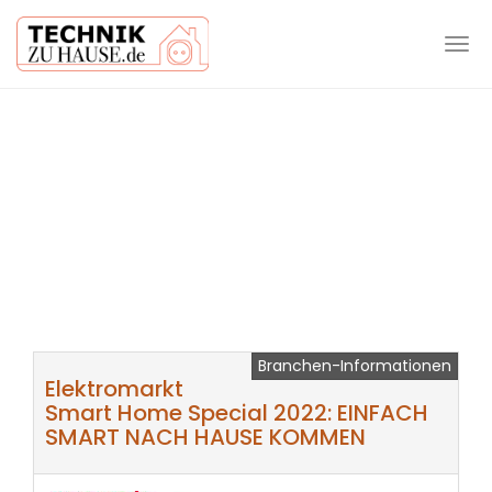
Tog
navi
Skip
to
main
content
Branchen-Informationen
Elektromarkt
Smart Home Special 2022: EINFACH
SMART NACH HAUSE KOMMEN