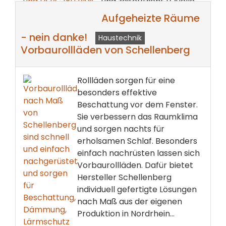
und zeiteffizient (Quelle
und Foto...
Aufgeheizte Räume
weiterlesen ...
- nein danke!
Haustechnik
Vorbaurollläden von Schellenberg
Rollläden sorgen für eine
besonders effektive
Beschattung vor dem Fenster.
Sie verbessern das Raumklima
und sorgen nachts für
erholsamen Schlaf. Besonders
einfach nachrüsten lassen sich
Vorbaurollläden. Dafür bietet
Hersteller Schellenberg
individuell gefertigte Lösungen
nach Maß aus der eigenen
Produktion in Nordrhein...