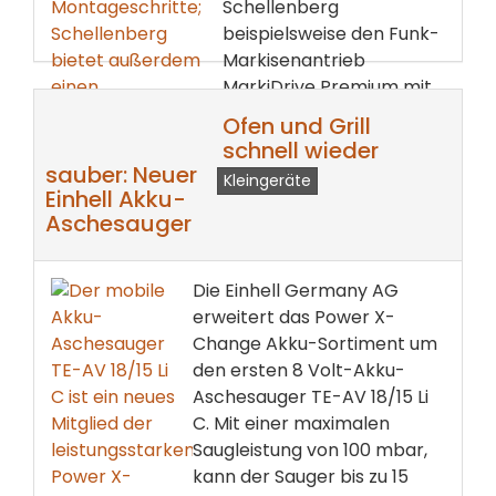
Schellenberg
beispielsweise den Funk-
Markisenantrieb
MarkiDrive Premium mit
Solarpanel entwickelt
Ofen und Grill
(Quelle und Fotos:...
schnell wieder
sauber: Neuer
Kleingeräte
weiterlesen ...
Einhell Akku-
Aschesauger
Die Einhell Germany AG
erweitert das Power X-
Change Akku-Sortiment um
den ersten 8 Volt-Akku-
Aschesauger TE-AV 18/15 Li
C. Mit einer maximalen
Saugleistung von 100 mbar,
kann der Sauger bis zu 15