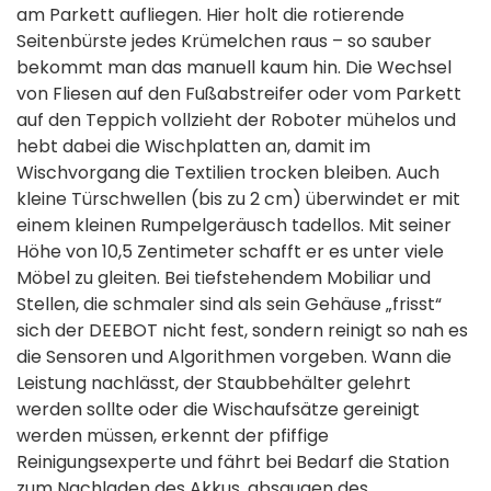
am Parkett aufliegen. Hier holt die rotierende
Seitenbürste jedes Krümelchen raus – so sauber
bekommt man das manuell kaum hin. Die Wechsel
von Fliesen auf den Fußabstreifer oder vom Parkett
auf den Teppich vollzieht der Roboter mühelos und
hebt dabei die Wischplatten an, damit im
Wischvorgang die Textilien trocken bleiben. Auch
kleine Türschwellen (bis zu 2 cm) überwindet er mit
einem kleinen Rumpelgeräusch tadellos. Mit seiner
Höhe von 10,5 Zentimeter schafft er es unter viele
Möbel zu gleiten. Bei tiefstehendem Mobiliar und
Stellen, die schmaler sind als sein Gehäuse „frisst“
sich der DEEBOT nicht fest, sondern reinigt so nah es
die Sensoren und Algorithmen vorgeben. Wann die
Leistung nachlässt, der Staubbehälter gelehrt
werden sollte oder die Wischaufsätze gereinigt
werden müssen, erkennt der pfiffige
Reinigungsexperte und fährt bei Bedarf die Station
zum Nachladen des Akkus, absaugen des