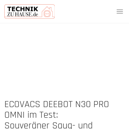
Tog
navi
Skip
to
main
content
ECOVACS DEEBOT N30 PRO
OMNI im Test:
Souveräner Saug- und