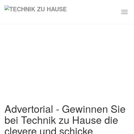
Togg
navi
Skip
to
main
content
Advertorial - Gewinnen Sie
bei Technik zu Hause die
clevere und schicke