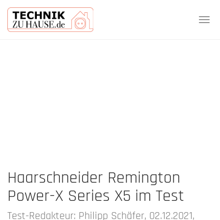
Tog
navi
Skip
to
main
content
Haarschneider Remington
Power-X Series X5 im Test
Test-Redakteur: Philipp Schäfer, 02.12.2021,