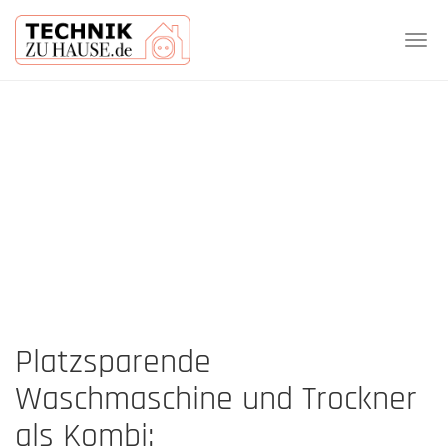
Tog
navi
Skip
to
main
content
Platzsparende
Waschmaschine und Trockner
als Kombi: