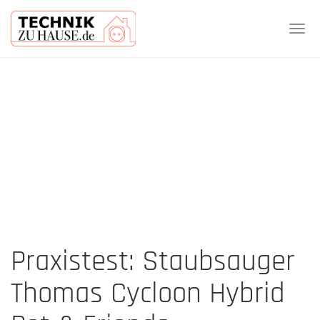
Tog
navi
Skip
to
main
content
Praxistest: Staubsauger
Thomas Cycloon Hybrid