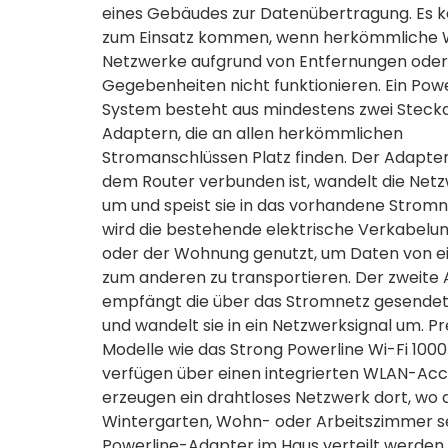
eines Gebäudes zur Datenübertragung. Es 
zum Einsatz kommen, wenn herkömmliche
Netzwerke aufgrund von Entfernungen oder
Gegebenheiten nicht funktionieren. Ein Pow
System besteht aus mindestens zwei Steck
Adaptern, die an allen herkömmlichen
Stromanschlüssen Platz finden. Der Adapter
dem Router verbunden ist, wandelt die Net
um und speist sie in das vorhandene Stromne
wird die bestehende elektrische Verkabelu
oder der Wohnung genutzt, um Daten von e
zum anderen zu transportieren. Der zweite
empfängt die über das Stromnetz gesendet
und wandelt sie in ein Netzwerksignal um. 
Modelle wie das Strong Powerline Wi-Fi 1000 
verfügen über einen integrierten WLAN-Acc
erzeugen ein drahtloses Netzwerk dort, wo 
Wintergarten, Wohn- oder Arbeitszimmer se
Powerline-Adapter im Haus verteilt werden,