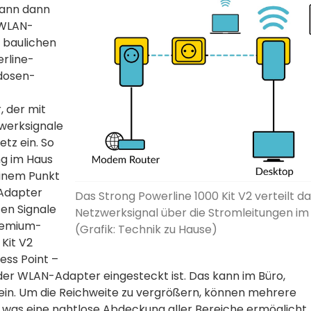
kann dann
 WLAN-
 baulichen
erline-
dosen-
, der mit
zwerksignale
tz ein. So
ng im Haus
inem Punkt
 Adapter
Das Strong Powerline 1000 Kit V2 verteilt d
en Signale
Netzwerksignal über die Stromleitungen im
Premium-
(Grafik: Technik zu Hause)
Kit V2
ess Point –
der WLAN-Adapter eingesteckt ist. Das kann im Büro,
in. Um die Reichweite zu vergrößern, können mehrere
 was eine nahtlose Abdeckung aller Bereiche ermöglicht.