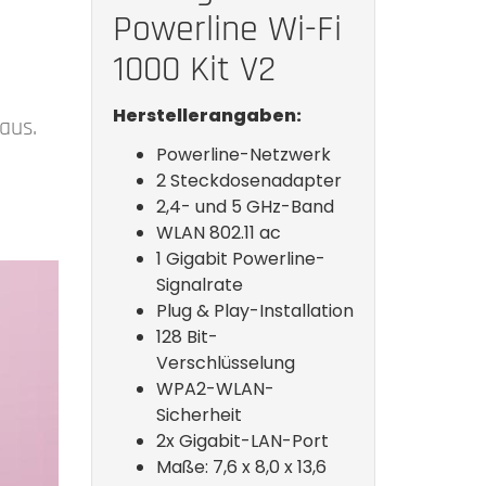
Powerline Wi-Fi
1000 Kit V2
Herstellerangaben:
aus.
Powerline-Netzwerk
2 Steckdosenadapter
2,4- und 5 GHz-Band
WLAN 802.11 ac
1 Gigabit Powerline-
Signalrate
Plug & Play-Installation
128 Bit-
Verschlüsselung
WPA2-WLAN-
Sicherheit
2x Gigabit-LAN-Port
Maße: 7,6 x 8,0 x 13,6