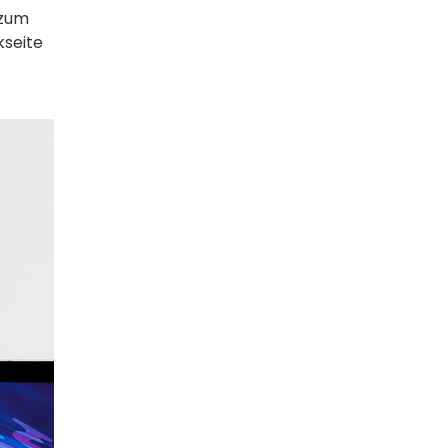
 zum
kseite