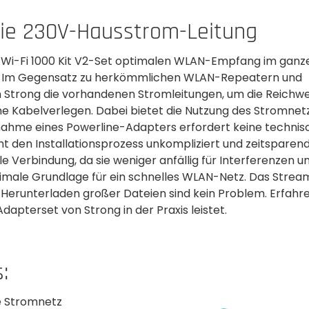
die 230V-Hausstrom-Leitung
 Wi-Fi 1000 Kit V2-Set optimalen WLAN-Empfang im ganz
: Im Gegensatz zu herkömmlichen WLAN-Repeatern und
Strong die vorhandenen Stromleitungen, um die Reichwe
e Kabelverlegen. Dabei bietet die Nutzung des Stromnet
bnahme eines Powerline-Adapters erfordert keine techni
t den Installationsprozess unkompliziert und zeitsparend
 Verbindung, da sie weniger anfällig für Interferenzen u
ptimale Grundlage für ein schnelles WLAN-Netz. Das Stre
erunterladen großer Dateien sind kein Problem. Erfahre
apterset von Strong in der Praxis leistet.
:
e Stromnetz