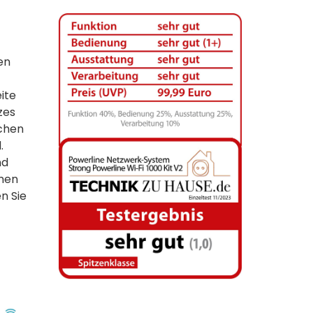
en
ite
zes
schen
.
nd
amen
n Sie