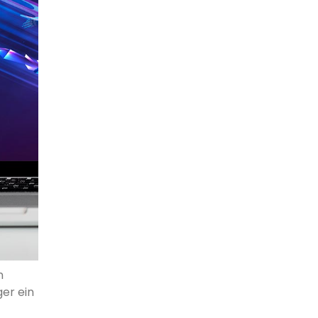
n
er ein