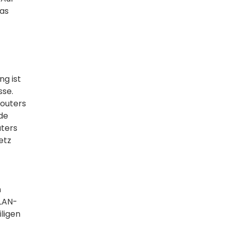
as
g ist
sse.
routers
de
ters
etz
m
LAN-
iligen