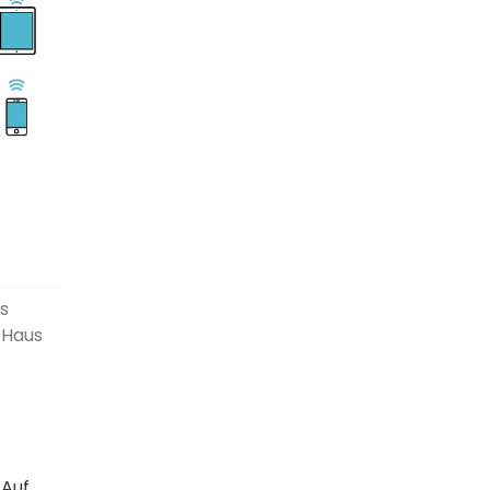
as
 Haus
 Auf