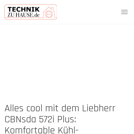
Tog
navi
Skip
to
main
content
Alles cool mit dem Liebherr
CBNsda 572i Plus:
Komfortable Kühl-