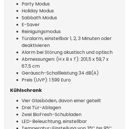
Party Modus
Holiday Modus
Sabbath Modus
E-Saver
Reinigungsmodus
Türalarm, einstellbar 1, 2, 3 Minuten oder
deaktivieren
Alarm bei Störung akustisch und optisch
Abmessungen: (H x B x T): 201,5 x 59,7 x
67,5 cm
Geräusch-Schallleistung 34 dB(A)
Preis (UVP): 1.599 Euro
Kühlschrank
Vier Glasböden, davon einer geteilt
Drei Tür-Ablagen
Zwei BioFresh-Schubladen
LED-Beleuchtung, einstellbar
Temperatur-Einstellung von 3°C bis 9°C