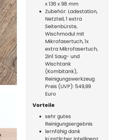
x 136 x 98 mm
Zubehör: Ladestation,
Netzteil, 1 extra
Seitenbürste,
Wischmodul mit
Mikrofasertuch, 1x
extra Mikrofasertuch,
2in1 Saug- und
Wischtank
(Kombitank),
Reinigungswerkzeug
Preis (UVP): 549,99
Euro
Vorteile
sehr gutes
Reinigungsergebnis
lernfähig dank
künstlicher Intelligenz