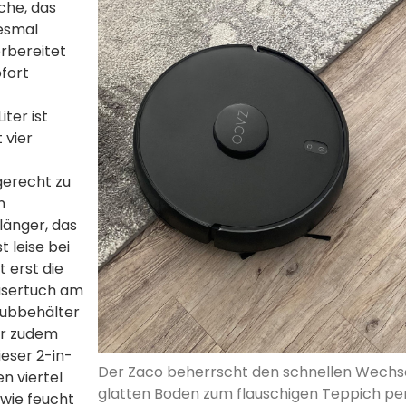
che, das
iesmal
rbereitet
fort
ter ist
 vier
gerecht zu
n
länger, das
t leise bei
 erst die
asertuch am
aubbehälter
er zudem
ieser 2-in-
Der Zaco beherrscht den schnellen Wechs
n viertel
glatten Boden zum flauschigen Teppich pe
 wie feucht