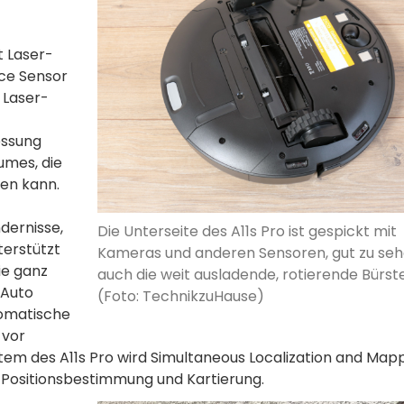
t Laser-
nce Sensor
 Laser-
essung
umes, die
ren kann.
dernisse,
Die Unterseite des A11s Pro ist gespickt mit
terstützt
Kameras und anderen Sensoren, gut zu sehe
ie ganz
auch die weit ausladende, rotierende Bürst
 Auto
(Foto: TechnikzuHause)
tomatische
 vor
tem des A11s Pro wird Simultaneous Localization and Map
 Positionsbestimmung und Kartierung.