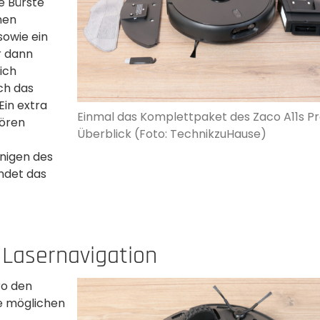
e Bürste
nen
sowie ein
r dann
ich
ch das
Ein extra
Einmal das Komplettpaket des Zaco A11s Pr
hören
Überblick (Foto: TechnikzuHause)
nigen des
undet das
Lasernavigation
ro den
e möglichen