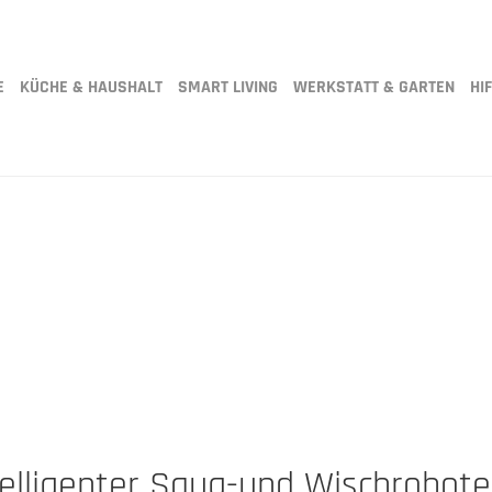
E
KÜCHE & HAUSHALT
SMART LIVING
WERKSTATT & GARTEN
HIF
ntelligenter Saug-und Wischrobote