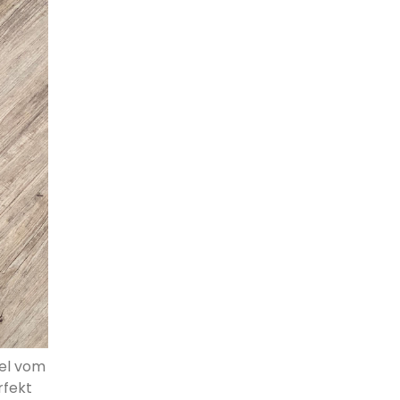
el vom
rfekt