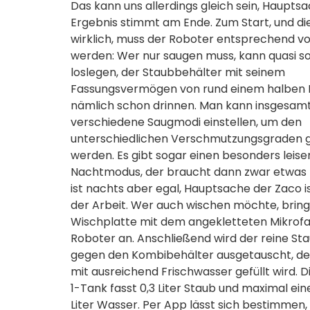
Das kann uns allerdings gleich sein, Hauptsa
Ergebnis stimmt am Ende. Zum Start, und d
wirklich, muss der Roboter entsprechend vo
werden: Wer nur saugen muss, kann quasi so
loslegen, der Staubbehälter mit seinem
Fassungsvermögen von rund einem halben Li
nämlich schon drinnen. Man kann insgesamt
verschiedene Saugmodi einstellen, um den
unterschiedlichen Verschmutzungsgraden 
werden. Es gibt sogar einen besonders leise
Nachtmodus, der braucht dann zwar etwas 
ist nachts aber egal, Hauptsache der Zaco is
der Arbeit. Wer auch wischen möchte, bringt
Wischplatte mit dem angekletteten Mikrof
Roboter an. Anschließend wird der reine St
gegen den Kombibehälter ausgetauscht, d
mit ausreichend Frischwasser gefüllt wird. D
1-Tank fasst 0,3 Liter Staub und maximal eine
Liter Wasser. Per App lässt sich bestimmen,