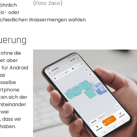
(Foto: Zaco)
öhnlich
lz- oder
schiedlichen Wassermengen wählen.
uerung
 ohne die
et aber
 für Android
das
sselbe
artphone
ten sich der
iteinander
zwei
 dass wir
 haben.
m