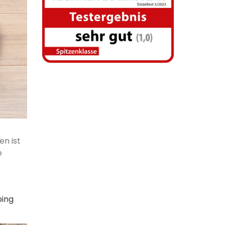
n ist
e
ping