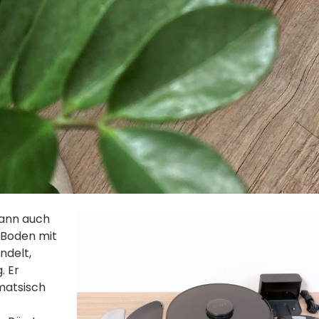
kann auch
 Boden mit
ndelt,
. Er
matsisch