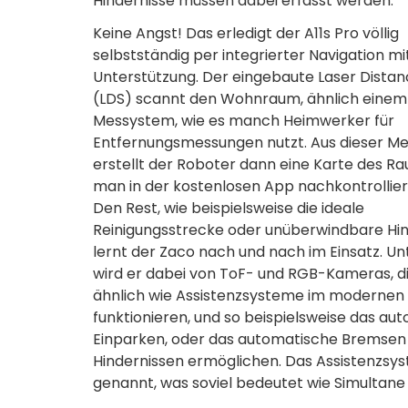
Hindernisse müssen dabei erfasst werden.
Keine Angst! Das erledigt der A11s Pro völlig
selbstständig per integrierter Navigation mi
Unterstützung. Der eingebaute Laser Dista
(LDS) scannt den Wohnraum, ähnlich einem
Messystem, wie es manch Heimwerker für
Entfernungsmessungen nutzt. Aus dieser M
erstellt der Roboter dann eine Karte des Ra
man in der kostenlosen App nachkontrollie
Den Rest, wie beispielsweise die ideale
Reinigungsstrecke oder unüberwindbare Hin
lernt der Zaco nach und nach im Einsatz. Un
wird er dabei von ToF- und RGB-Kameras, d
ähnlich wie Assistenzsysteme im modernen
funktionieren, und so beispielsweise das au
Einparken, oder das automatische Bremsen
Hindernissen ermöglichen. Das Assistenzsys
genannt, was soviel bedeutet wie Simultane