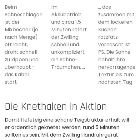
Beim
Im
... das
Sahneschlagen
Akkubetrieb
zusammen mit
ist der
und circa 1,5
dem lockeren
Mixbecher (je
Minuten liefert
Kuchen
nach Menge)
der Zwilling
ratzfatz
oft leicht,
schnell und
vernascht ist.
droht schnell
unkompliziert
PS. Die Sahne
zu kippen und
ein Sahne-
behält ihre
überhaupt -
Träumchen, ...
hervorragende
das Kabel
Textur bis zum
stört
nächsten Tag
Die Knethaken in Aktion
Damit Hefeteig eine schöne Teigstruktur erhält will
er ordentlich geknetet werden; rund 5 Minuten
sollten es sein. Mit dem Zwilling Handrührgerät