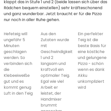
klappt das in Stufe 1 und 2 (beide lassen sich über das
Rädchen bequem einstellen) sehr kräfteschonend
und ganz wunderbar. Jetzt braucht er für die Pizza
nur noch in aller Ruhe gehen.
Hefeteig will
Aus den
Ein perfekter
ungefähr 5
Zutaten wurde
Teig ist die
Minuten
mit
beste Basis für
geschlagen
Geschwindigkeit
eine köstliche
werden. So
1 und 2
und gelungene
verbinden sich
langsam und
Pizza - schön
die
kraftvoll ein
wenn es dank
Klebeeiweiße
optimaler Teig.
Akku
gut und es
Egal wie viel
unkompliziert
kommt genug
Arbeit er
wird
Luft in den Teig
leistet, der
Handmixer
brummt