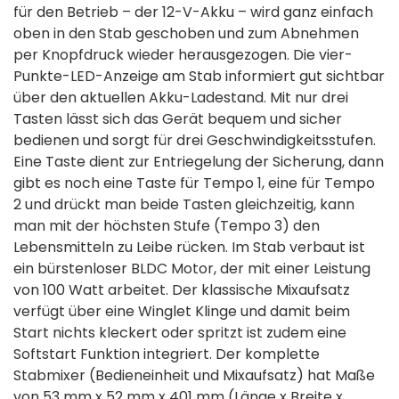
für den Betrieb – der 12-V-Akku – wird ganz einfach
oben in den Stab geschoben und zum Abnehmen
per Knopfdruck wieder herausgezogen. Die vier-
Punkte-LED-Anzeige am Stab informiert gut sichtbar
über den aktuellen Akku-Ladestand. Mit nur drei
Tasten lässt sich das Gerät bequem und sicher
bedienen und sorgt für drei Geschwindigkeitsstufen.
Eine Taste dient zur Entriegelung der Sicherung, dann
gibt es noch eine Taste für Tempo 1, eine für Tempo
2 und drückt man beide Tasten gleichzeitig, kann
man mit der höchsten Stufe (Tempo 3) den
Lebensmitteln zu Leibe rücken. Im Stab verbaut ist
ein bürstenloser BLDC Motor, der mit einer Leistung
von 100 Watt arbeitet. Der klassische Mixaufsatz
verfügt über eine Winglet Klinge und damit beim
Start nichts kleckert oder spritzt ist zudem eine
Softstart Funktion integriert. Der komplette
Stabmixer (Bedieneinheit und Mixaufsatz) hat Maße
von 53 mm x 52 mm x 401 mm (Länge x Breite x