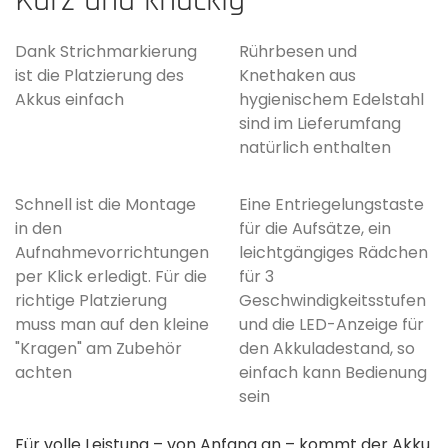
Kurz und knackig
Dank Strichmarkierung
Rührbesen und
ist die Platzierung des
Knethaken aus
Akkus einfach
hygienischem Edelstahl
sind im Lieferumfang
natürlich enthalten
Schnell ist die Montage
Eine Entriegelungstaste
in den
für die Aufsätze, ein
Aufnahmevorrichtungen
leichtgängiges Rädchen
per Klick erledigt. Für die
für 3
richtige Platzierung
Geschwindigkeitsstufen
muss man auf den kleine
und die LED-Anzeige für
"Kragen" am Zubehör
den Akkuladestand, so
achten
einfach kann Bedienung
sein
Für volle Leistung – von Anfang an – kommt der Akku