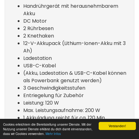
Handrührgerät mit herausnehmbarem
Akku
DC Motor
2 Rührbesen
2 Knethaken
12-V-Akkupack (Lithium-Ionen-Akku mit 3
Ah)
Ladestation
USB-C-Kabel
(Akku, Ladestation & USB-C-Kabel können
als Powerbank genutzt werden)
3 Geschwindigkeitsstufen
Entriegelung für Zubehör
Leistung: 120 W
Max. Leistungsaufnahme: 200 W
1 Akkuladung reicht für ca. 120 Min.
Maße: 185 mm x 99 mm x 301 mm (L x B x H)
Cookies erleichtern die Bereitstellung unserer Dienste. Mit der
Verstanden!
Nutzung unserer Dienste erklärst du dich damit einverstanden,
Gewicht inkl Akku: ca. 980 g
dass wir Cookies verwenden.
Mehr Infos