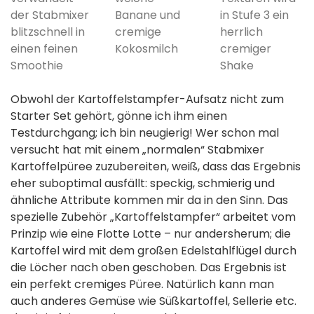
der Stabmixer
Banane und
in Stufe 3 ein
blitzschnell in
cremige
herrlich
einen feinen
Kokosmilch
cremiger
Smoothie
Shake
Obwohl der Kartoffelstampfer-Aufsatz nicht zum
Starter Set gehört, gönne ich ihm einen
Testdurchgang; ich bin neugierig! Wer schon mal
versucht hat mit einem „normalen“ Stabmixer
Kartoffelpüree zuzubereiten, weiß, dass das Ergebnis
eher suboptimal ausfällt: speckig, schmierig und
ähnliche Attribute kommen mir da in den Sinn. Das
spezielle Zubehör „Kartoffelstampfer“ arbeitet vom
Prinzip wie eine Flotte Lotte – nur andersherum; die
Kartoffel wird mit dem großen Edelstahlflügel durch
die Löcher nach oben geschoben. Das Ergebnis ist
ein perfekt cremiges Püree. Natürlich kann man
auch anderes Gemüse wie Süßkartoffel, Sellerie etc.