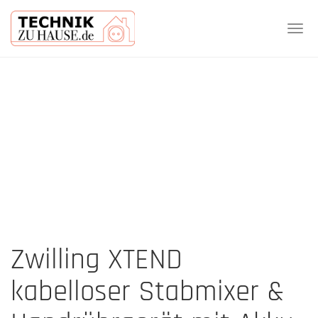
Tog
navi
Skip
to
main
content
Zwilling XTEND
kabelloser Stabmixer &