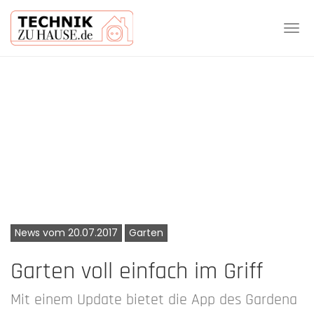
Tog
navi
Skip
to
main
content
News vom 20.07.2017
Garten
Garten voll einfach im Griff
Mit einem Update bietet die App des Gardena