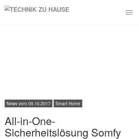
Togg
navi
Skip
to
main
content
News vom 09.10.2017
Smart Home
All-in-One-
Sicherheitslösung Somfy