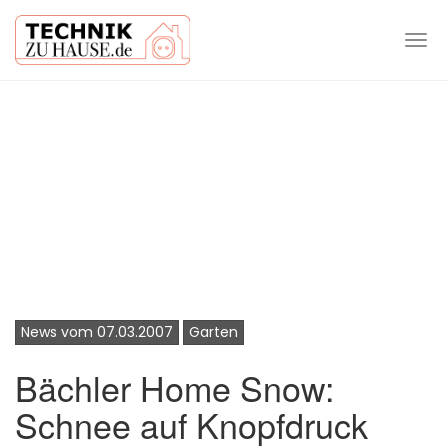
Tog
navi
Skip
to
main
content
News vom 07.03.2007
Garten
Bächler Home Snow:
Schnee auf Knopfdruck