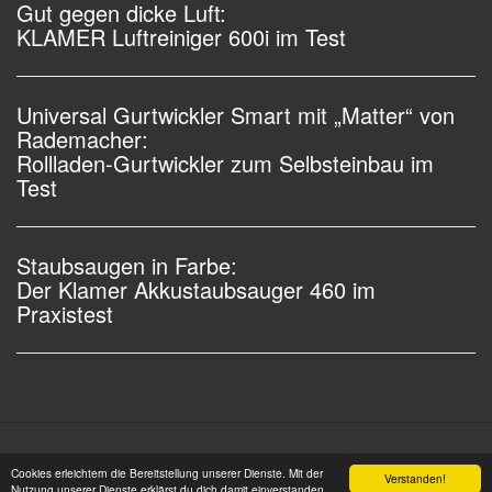
Gut gegen dicke Luft:
KLAMER Luftreiniger 600i im Test
Universal Gurtwickler Smart mit „Matter“ von
Rademacher:
Rollladen-Gurtwickler zum Selbsteinbau im
Test
Staubsaugen in Farbe:
Der Klamer Akkustaubsauger 460 im
Praxistest
Impressum |
Datenschutz |
Copyright © 2006 - 2026
Cookies erleichtern die Bereitstellung unserer Dienste. Mit der
Verstanden!
OSW-Medien GmbH Alle Rechte vorbehalten
Nutzung unserer Dienste erklärst du dich damit einverstanden,