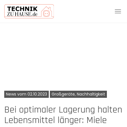
Tog
navi
Skip
to
main
content
News vom 02.10.2023
Großgeräte, Nachhaltigkeit
Bei optimaler Lagerung halten
Lebensmittel länger: Miele