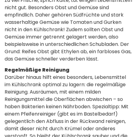
Zu viel Frische, sprich Kälte, tut einigen Lebensmitteln
nicht gut. Besonders Obst und Gemüse sind
empfindlich. Daher gehören Südfrüchte und stark
wasserhaltige Gemüse wie Tomaten und Gurken
nicht in den Kühlschrank! Zudem sollten Obst und
Gemüse immer getrennt gelagert werden, also
beispielsweise in unterschiedlichen Schubladen. Der
Grund: Reifes Obst gibt Ethylen ab, ein farbloses Gas,
das Gemüse schneller verderben lässt.
Regelmäßige Reinigung
Darüber hinaus hilft eines besonders, Lebensmittel
im Kühlschrank optimal zu lagern: die regelmäßige
Reinigung. Ausräumen, mit einem milden
Reinigungsmittel die Oberflächen abwischen – so
haben Bakterien keinen Nährboden. Spezialtipp: Mit
einem Pfeifenreiniger (gibt es im Bastelbedarf)
gelegentlich den Abfluss in der Rückwand reinigen,
damit dieser nicht durch Krümel oder anderes
verstopft. So bleibt der Kühlschrank sauber und die