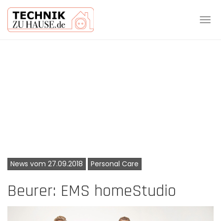
Tog
navi
Skip
to
main
content
News vom 27.09.2018
Personal Care
Beurer: EMS homeStudio