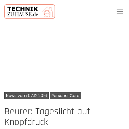
Tog
navi
Skip
to
main
content
News vom 07.12.2016
Personal Care
Beurer: Tageslicht auf
Knopfdruck