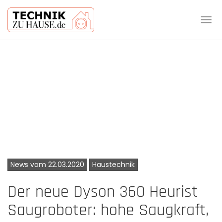
Tog
navi
Skip
to
main
content
News vom 22.03.2020
Haustechnik
Der neue Dyson 360 Heurist
Saugroboter: hohe Saugkraft,