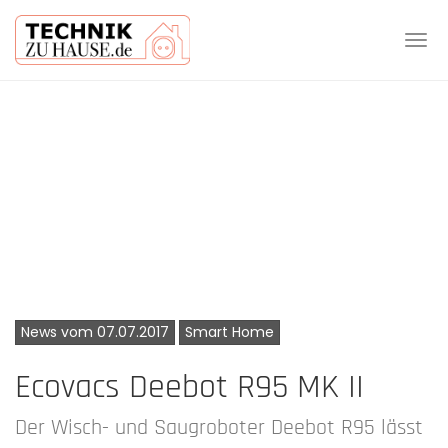
Tog
navi
Skip
to
main
content
News vom 07.07.2017
Smart Home
Ecovacs Deebot R95 MK II
Der Wisch- und Saugroboter Deebot R95 lässt