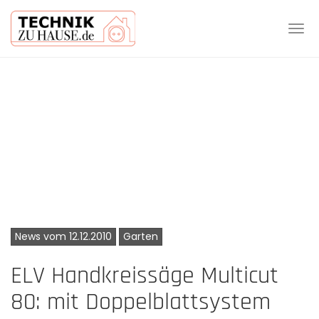
Tog
navi
Skip
to
main
content
News vom 12.12.2010
Garten
ELV Handkreissäge Multicut
80: mit Doppelblattsystem