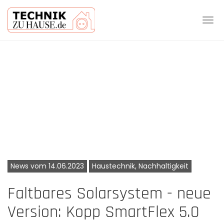
Tog
navi
Skip
to
main
content
News vom 14.06.2023
Haustechnik, Nachhaltigkeit
Faltbares Solarsystem - neue
Version: Kopp SmartFlex 5.0