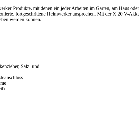
mwerker-Produkte, mit denen ein jeder Arbeiten im Garten, am Haus ode
tionierte, fortgeschrittene Heimwerker ansprechen. Mit der X 20 V-Ak
ieben werden können.
rkenzieher, Salz- und
deanschluss
hme
il)