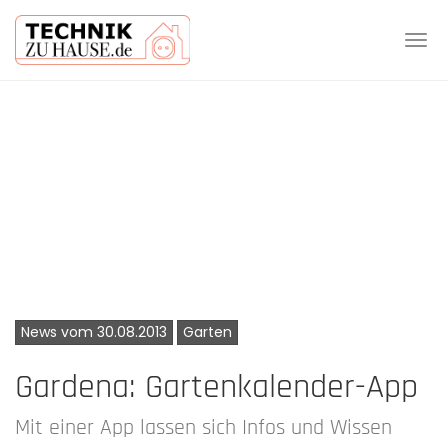
Tog
navi
Skip
to
main
content
News vom 30.08.2013
Garten
Gardena: Gartenkalender-App
Mit einer App lassen sich Infos und Wissen