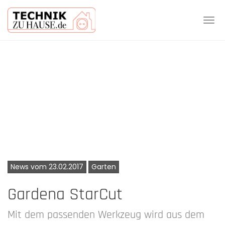
Tog
navi
Skip
to
main
content
News vom 23.02.2017
Garten
Gardena StarCut
Mit dem passenden Werkzeug wird aus dem