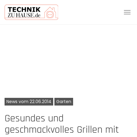
Tog
navi
Skip
to
main
content
News vom 22.06.2014
Garten
Gesundes und
geschmackvolles Grillen mit