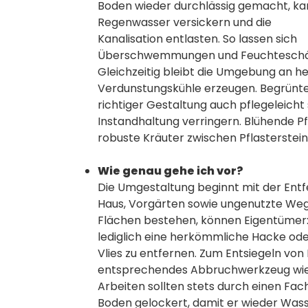
Boden wieder durchlässig gemacht, ka
Regenwasser versickern und die
Kanalisation entlasten. So lassen sich
Überschwemmungen und Feuchteschäd
Gleichzeitig bleibt die Umgebung an h
Verdunstungskühle erzeugen. Begrünte
richtiger Gestaltung auch pflegeleicht
Instandhaltung verringern. Blühende P
robuste Kräuter zwischen Pflasterste
Wie genau gehe ich vor?
Die Umgestaltung beginnt mit der Entf
Haus, Vorgärten sowie ungenutzte Wege,
Flächen bestehen, können Eigentümer:i
lediglich eine herkömmliche Hacke oder
Vlies zu entfernen. Zum Entsiegeln vo
entsprechendes Abbruchwerkzeug wie b
Arbeiten sollten stets durch einen Fa
Boden gelockert, damit er wieder Wass