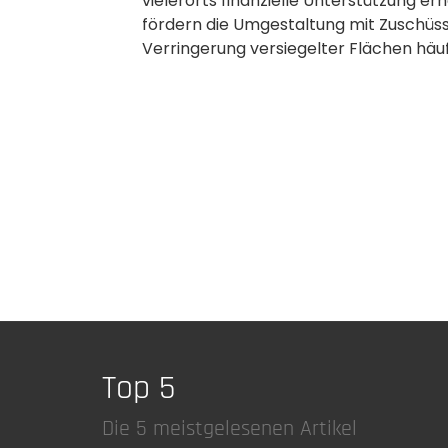
vielerorts finanzielle Unterstützung e
fördern die Umgestaltung mit Zuschüs
Verringerung versiegelter Flächen hä
Top 5
Die 5 meistgelesenen Artikel