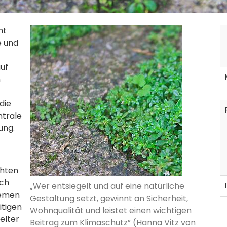
ht
e und
uf
n
die
ntrale
ung.
chten
ich
„Wer entsiegelt und auf eine natürliche
remen
Gestaltung setzt, gewinnt an Sicherheit,
itigen
Wohnqualität und leistet einen wichtigen
elter
Beitrag zum Klimaschutz” (Hanna Vitz von