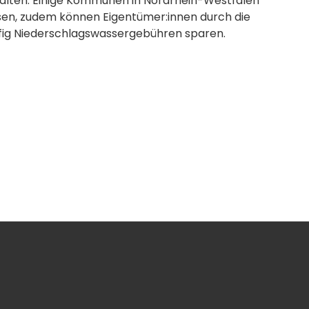
rhalten. Einige Kommunen in Nordrhein-Westfalen
sen, zudem können Eigentümer:innen durch die
ufig Niederschlagswassergebühren sparen.