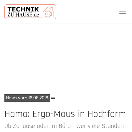
Tog
navi
Skip
to
main
content
News vom 16.08.2018
Hama: Ergo-Maus in Hochform
Ob Zuhause oder im Büro - wer viele Stunden