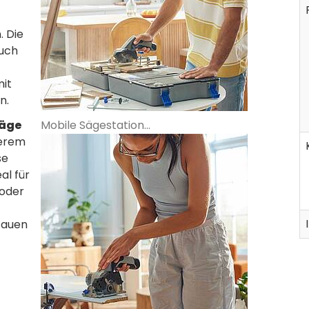
. Die
auch
mit
n.
säge
Mobile Sägestation...
derem
se
al für
 oder
tauen