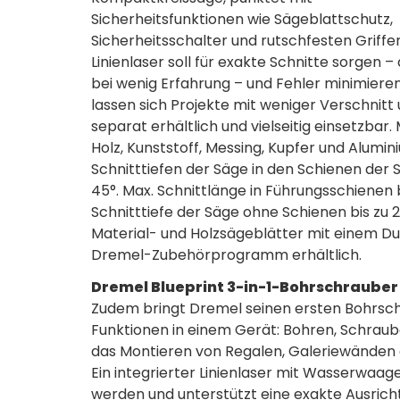
Sicherheitsfunktionen wie Sägeblattschutz,
Sicherheitsschalter und rutschfesten Griffen
Linienlaser soll für exakte Schnitte sorgen –
bei wenig Erfahrung – und Fehler minimieren
lassen sich Projekte mit weniger Verschnitt 
separat erhältlich und vielseitig einsetzbar.
Holz, Kunststoff, Messing, Kupfer und Alumin
Schnitttiefen der Säge in den Schienen der S
45°. Max. Schnittlänge in Führungsschienen 
Schnitttiefe der Säge ohne Schienen bis zu 
Material- und Holzsägeblätter mit einem Du
Dremel-Zubehörprogramm erhältlich.
Dremel Blueprint 3-in-1-Bohrschrauber
Zudem bringt Dremel seinen ersten Bohrschr
Funktionen in einem Gerät: Bohren, Schraub
das Montieren von Regalen, Galeriewänden 
Ein integrierter Linienlaser mit Wasserwaa
werden und unterstützt eine exakte Ausricht