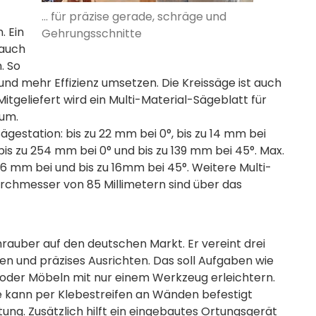
... für präzise gerade, schräge und
. Ein
Gehrungsschnitte
 auch
. So
und mehr Effizienz umsetzen. Die Kreissäge ist auch
 Mitgeliefert wird ein Multi-Material-Sägeblatt für
ium.
ägestation: bis zu 22 mm bei 0°, bis zu 14 mm bei
bis zu 254 mm bei 0° und bis zu 139 mm bei 45°. Max.
26 mm bei und bis zu 16mm bei 45°. Weitere Multi-
rchmesser von 85 Millimetern sind über das
auber auf den deutschen Markt. Er vereint drei
en und präzises Ausrichten. Das soll Aufgaben wie
oder Möbeln mit nur einem Werkzeug erleichtern.
ge kann per Klebestreifen an Wänden befestigt
ung. Zusätzlich hilft ein eingebautes Ortungsgerät