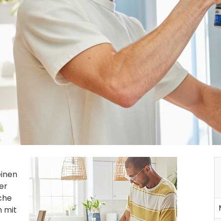
einen
er
che
h mit