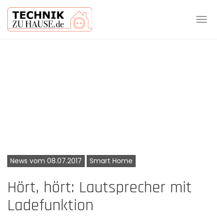
Tog
navi
Skip
to
main
content
News vom 08.07.2017
Smart Home
Hört, hört: Lautsprecher mit
Ladefunktion