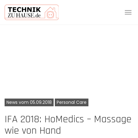
Tog
navi
Skip
to
main
content
News vom 05.09.2018
Personal Care
IFA 2018: HoMedics – Massage
wie von Hand