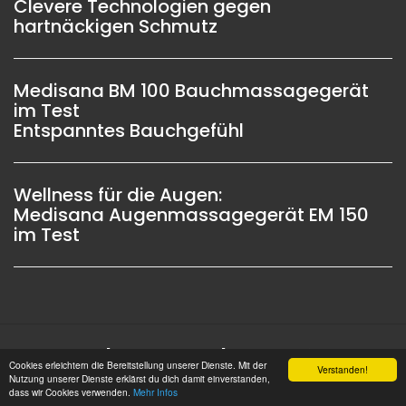
Clevere Technologien gegen
hartnäckigen Schmutz
Medisana BM 100 Bauchmassagegerät
im Test
Entspanntes Bauchgefühl
Wellness für die Augen:
Medisana Augenmassagegerät EM 150
im Test
Impressum |
Datenschutz |
Copyright © 2006 -
Cookies erleichtern die Bereitstellung unserer Dienste. Mit der
Verstanden!
2026 OSW-Medien GmbH Alle Rechte vorbehalten
Nutzung unserer Dienste erklärst du dich damit einverstanden,
dass wir Cookies verwenden.
Mehr Infos