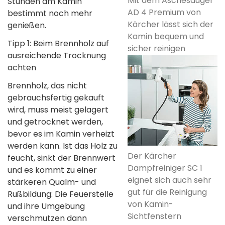
Mit dem Aschesauger
Stunden am Kamin
AD 4 Premium von
bestimmt noch mehr
Kärcher lässt sich der
genießen.
Kamin bequem und
Tipp 1: Beim Brennholz auf
sicher reinigen
ausreichende Trocknung
achten
Brennholz, das nicht
gebrauchsfertig gekauft
wird, muss meist gelagert
und getrocknet werden,
bevor es im Kamin verheizt
werden kann. Ist das Holz zu
Der Kärcher
feucht, sinkt der Brennwert
Dampfreiniger SC 1
und es kommt zu einer
eignet sich auch sehr
stärkeren Qualm- und
gut für die Reinigung
Rußbildung: Die Feuerstelle
von Kamin-
und ihre Umgebung
Sichtfenstern
verschmutzen dann