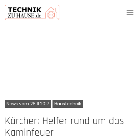
Tog
navi
Skip
to
main
content
News vom 28.11.2017
Haustechnik
Kärcher: Helfer rund um das
Kaminfeuer