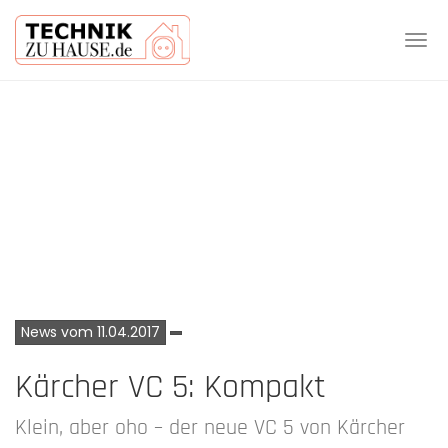
Tog
navi
Skip
to
main
content
News vom 11.04.2017
Kärcher VC 5: Kompakt
Klein, aber oho – der neue VC 5 von Kärcher