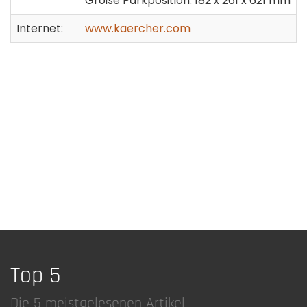
Größe Parkposition: 182 x 261 x 621 mm
Internet:
www.kaercher.com
Top 5
Die 5 meistgelesenen Artikel