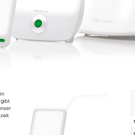
in
 gibt
unser
zeit