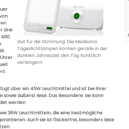
auer
 von
ren
r drei
 460.
Gut für die Stimmung: Die Medisana
n
Tageslichtlampen können gerade in der
ls
dunklen Jahreszeit den Tag künstlich
 ihrer
verlängern
uell
ers
ügt über ein 45W Leuchtmittel und ist bei ihrer
rei sowie äußerst leise. Das Besondere: sie kann
ndet werden
 zwei 36W Leuchtmitteln, die eine bestmögliche
arantieren. Auch sie ist flackerfrei, besonders leise
tzen.