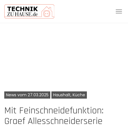
Tog
navi
Skip
to
main
content
News vom 27.03.2025
Haushalt, Küche
Mit Feinschneidefunktion:
Graef Allesschneiderserie