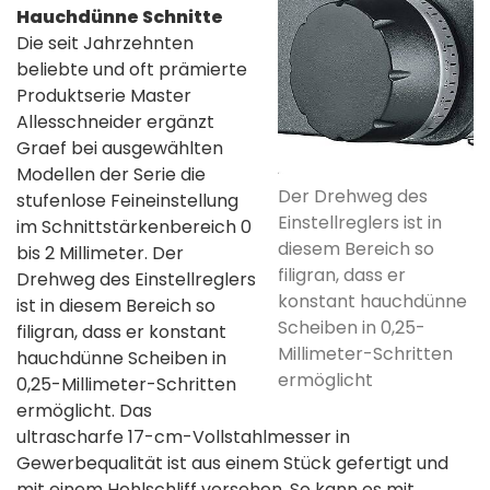
Hauchdünne Schnitte
Die seit Jahrzehnten
beliebte und oft prämierte
Produktserie Master
Allesschneider ergänzt
Graef bei ausgewählten
Modellen der Serie die
Der Drehweg des
stufenlose Feineinstellung
Einstellreglers ist in
im Schnittstärkenbereich 0
diesem Bereich so
bis 2 Millimeter.
Der
filigran, dass er
Drehweg des Einstellreglers
konstant hauchdünne
ist in diesem Bereich so
Scheiben in 0,25-
filigran, dass er konstant
Millimeter-Schritten
hauchdünne Scheiben in
ermöglicht
0,25-Millimeter-Schritten
ermöglicht. Das
ultrascharfe 17-cm-Vollstahlmesser in
Gewerbequalität ist aus einem Stück gefertigt und
mit einem Hohlschliff versehen. So kann es mit