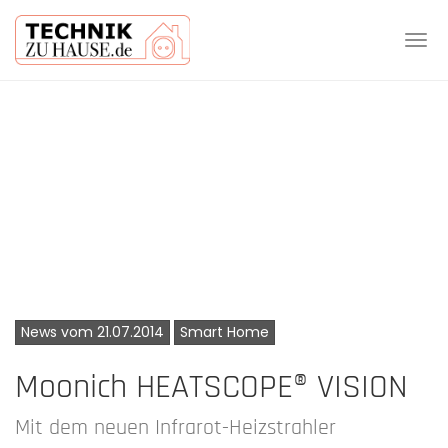
Tog
navi
Skip
to
main
content
News vom 21.07.2014
Smart Home
Moonich HEATSCOPE® VISION
Mit dem neuen Infrarot-Heizstrahler