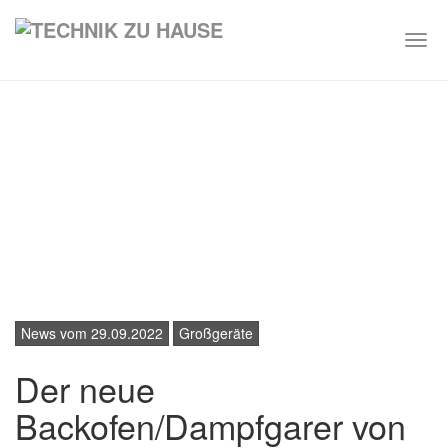
Togg
navi
Skip
to
main
content
News vom 29.09.2022
Großgeräte
Der neue
Backofen/Dampfgarer von