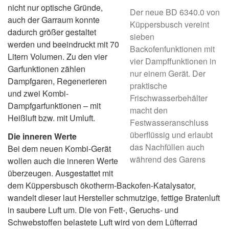
nicht nur optische Gründe,
Der neue BD 6340.0 von
auch der Garraum konnte
Küppersbusch vereint
dadurch größer gestaltet
sieben
werden und beeindruckt mit 70
Backofenfunktionen mit
Litern Volumen. Zu den vier
vier Dampffunktionen in
Garfunktionen zählen
nur einem Gerät. Der
Dampfgaren, Regenerieren
praktische
und zwei Kombi-
Frischwasserbehälter
Dampfgarfunktionen – mit
macht den
Heißluft bzw. mit Umluft.
Festwasseranschluss
überflüssig und erlaubt
Die inneren Werte
das Nachfüllen auch
Bei dem neuen Kombi-Gerät
während des Garens
wollen auch die inneren Werte
überzeugen. Ausgestattet mit
dem Küppersbusch ökotherm-Backofen-Katalysator,
wandelt dieser laut Hersteller schmutzige, fettige Bratenluft
in saubere Luft um. Die von Fett-, Geruchs- und
Schwebstoffen belastete Luft wird von dem Lüfterrad