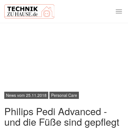
Togg
navi
Skip
to
main
content
News vom 25.11.2018
Personal Care
Philips Pedi Advanced -
und die Füße sind gepflegt