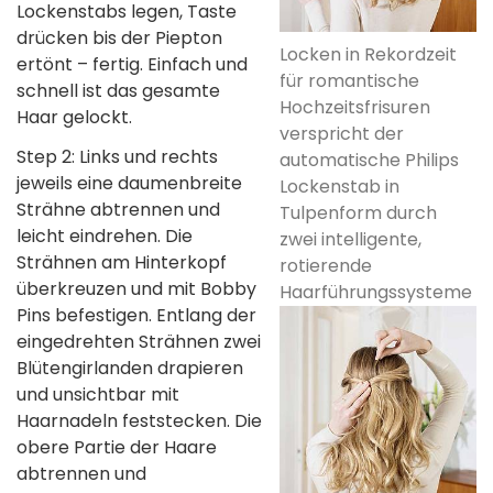
Lockenstabs legen, Taste
drücken bis der Piepton
Locken in Rekordzeit
ertönt – fertig. Einfach und
für romantische
schnell ist das gesamte
Hochzeitsfrisuren
Haar gelockt.
verspricht der
Step 2: Links und rechts
automatische Philips
jeweils eine daumenbreite
Lockenstab in
Strähne abtrennen und
Tulpenform durch
leicht eindrehen. Die
zwei intelligente,
Strähnen am Hinterkopf
rotierende
überkreuzen und mit Bobby
Haarführungssysteme
Pins befestigen. Entlang der
eingedrehten Strähnen zwei
Blütengirlanden drapieren
und unsichtbar mit
Haarnadeln feststecken. Die
obere Partie der Haare
abtrennen und