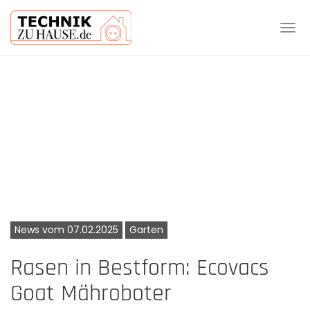
Tog
navi
Skip
to
main
content
News vom 07.02.2025
Garten
Rasen in Bestform: Ecovacs
Goat Mähroboter