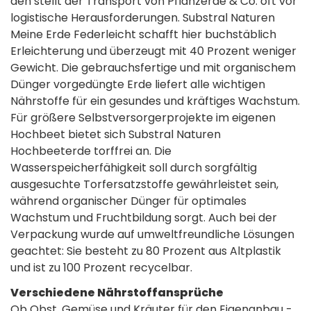
den stellt der Transport von Pflanzerde & Co. oft vor
logistische Herausforderungen. Substral Naturen
Meine Erde Federleicht schafft hier buchstäblich
Erleichterung und überzeugt mit 40 Prozent weniger
Gewicht. Die gebrauchsfertige und mit organischem
Dünger vorgedüngte Erde liefert alle wichtigen
Nährstoffe für ein gesundes und kräftiges Wachstum.
Für größere Selbstversorgerprojekte im eigenen
Hochbeet bietet sich Substral Naturen
Hochbeeterde torffrei an. Die
Wasserspeicherfähigkeit soll durch sorgfältig
ausgesuchte Torfersatzstoffe gewährleistet sein,
während organischer Dünger für optimales
Wachstum und Fruchtbildung sorgt. Auch bei der
Verpackung wurde auf umweltfreundliche Lösungen
geachtet: Sie besteht zu 80 Prozent aus Altplastik
und ist zu 100 Prozent recycelbar.
Verschiedene Nährstoffansprüche
Ob Obst, Gemüse und Kräuter für den Eigenanbau -