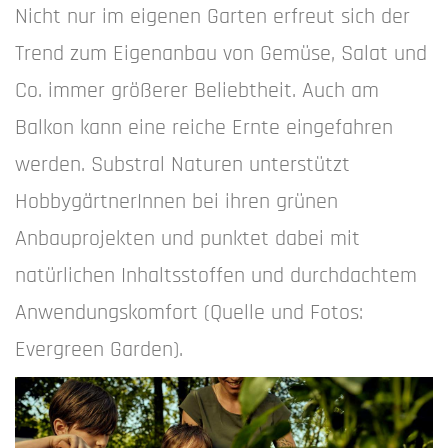
Nicht nur im eigenen Garten erfreut sich der
Trend zum Eigenanbau von Gemüse, Salat und
Co. immer größerer Beliebtheit. Auch am
Balkon kann eine reiche Ernte eingefahren
werden. Substral Naturen unterstützt
HobbygärtnerInnen bei ihren grünen
Anbauprojekten und punktet dabei mit
natürlichen Inhaltsstoffen und durchdachtem
Anwendungskomfort (Quelle und Fotos:
Evergreen Garden).