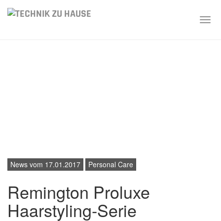
Togg
navi
Skip
to
main
content
News vom 17.01.2017
Personal Care
Remington Proluxe
Haarstyling-Serie