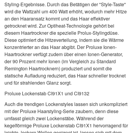
Styling-Ergebnisse. Durch das Betätigen der "Style-Taste"
wird die Wattzahl um 400 Watt erhöht, wodurch mehr Hitze
an den Haaransatz kommt und das Haar effektiver
getrocknet wird. Zur Optiheat-Technologie gehört bei
diesem Haartrockner die spezielle Prolux-Stylingdüse.
Diese optimiert die Hitzeverteilung, indem sie die Wärme
konzentrierter an das Haar abgibt. Der Proluxe Ionen-
Haartrockner verfügt zudem über einen Ionen-Generator,
der 90 Prozent mehr Ionen (im Vergleich zu Standard
Remington Haartrocknern) produziert und somit die
statische Aufladung reduziert, das Haar schneller trocknet
und für strahlenden Glanz sorgt.
Proluxe Lockenstab CI91X1 und CI9132
Auch die trendigen Lockenstyles lassen sich unkompliziert
mit der Proluxe Haarstyling-Serie zaubern, denn diese
umfasst gleich zwei Lockenstäbe. Während der
kegelförmige Proluxe Lockenstab CI91X1 hervorragend für
leichte, lockere Wellen geeignet ist, lassen sich mit dem