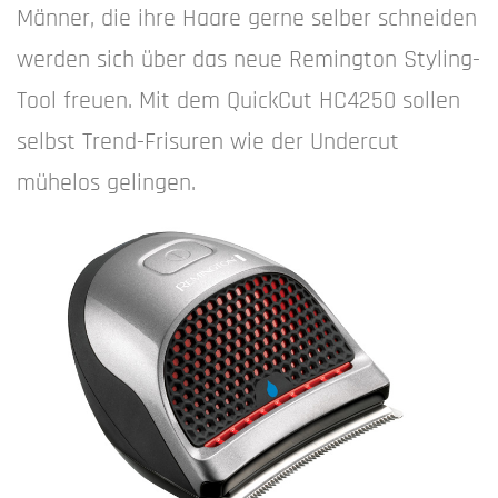
Männer, die ihre Haare gerne selber schneiden
werden sich über das neue Remington Styling-
Tool freuen. Mit dem QuickCut HC4250 sollen
selbst Trend-Frisuren wie der Undercut
mühelos gelingen.