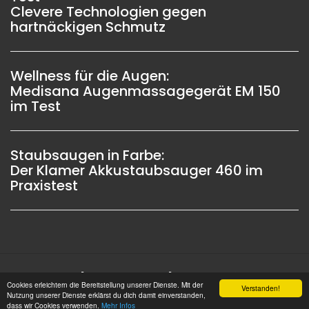
Clevere Technologien gegen
hartnäckigen Schmutz
Wellness für die Augen:
Medisana Augenmassagegerät EM 150
im Test
Staubsaugen in Farbe:
Der Klamer Akkustaubsauger 460 im
Praxistest
Impressum |
Datenschutz |
Copyright © 2006 -
Cookies erleichtern die Bereitstellung unserer Dienste. Mit der
Verstanden!
2026 OSW-Medien GmbH Alle Rechte vorbehalten
Nutzung unserer Dienste erklärst du dich damit einverstanden,
dass wir Cookies verwenden.
Mehr Infos