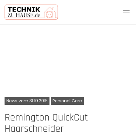
Tog
navi
Skip
to
main
content
News vom 31.10.2015
Personal Care
Remington QuickCut
Haarschneider